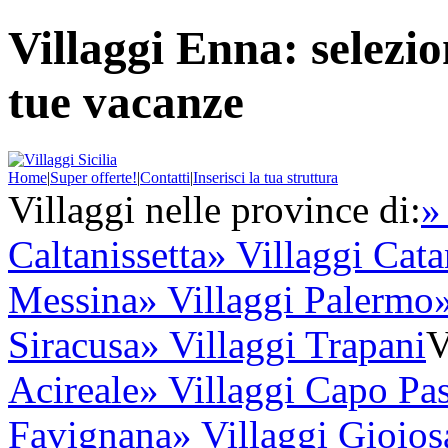
Villaggi Enna: selezio
tue vacanze
Home
|
Super offerte!
|
Contatti
|
Inserisci la tua struttura
Villaggi nelle province di:
»
Caltanissetta
» Villaggi Cata
Messina
» Villaggi Palermo
Siracusa
» Villaggi Trapani
V
Acireale
» Villaggi Capo Pa
Favignana
» Villaggi Gioio